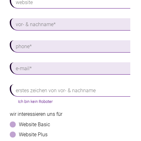
website
vor- & nachname*
Bitte geben Sie Ihren Namen ein
phone*
e-mail*
erstes zeichen von vor- & nachname
Bitte geben Sie einen Betreff ein
Ich bin kein Roboter
wir interessieren uns für
Website Basic
Website Plus